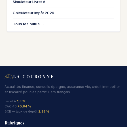
Simulateur Livret A
Calculateur impôt 2026
Tous les outils →
LA COURONNE
Actualités finance, conseils épargne, assurance vie, crédit immobilier
et fiscalité pour les particuliers français.
Livret A
1,5 %
CAC 40
+0,84 %
BCE — taux de dépôt
2,25 %
Rubriques