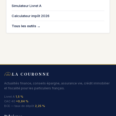
Simulateur Livret A
Calculateur impôt 2026
Tous les outils →
LA COURONNE
Actualités finance, conseils épargne, assurance vie, crédit immobilier
et fiscalité pour les particuliers français.
Livret A
1,5 %
CAC 40
+0,84 %
BCE — taux de dépôt
2,25 %