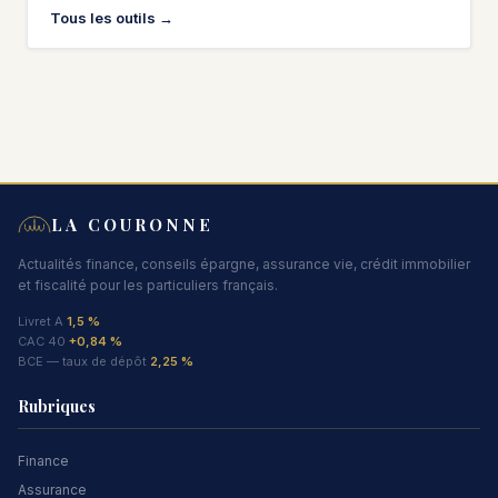
Tous les outils →
LA COURONNE
Actualités finance, conseils épargne, assurance vie, crédit immobilier
et fiscalité pour les particuliers français.
Livret A
1,5 %
CAC 40
+0,84 %
BCE — taux de dépôt
2,25 %
Rubriques
Finance
Assurance