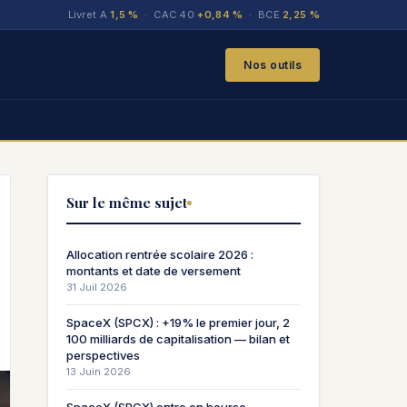
Livret A
1,5 %
· CAC 40
+0,84 %
· BCE
2,25 %
Nos outils
Sur le même sujet
Allocation rentrée scolaire 2026 :
montants et date de versement
31 Juil 2026
SpaceX (SPCX) : +19% le premier jour, 2
100 milliards de capitalisation — bilan et
perspectives
13 Juin 2026