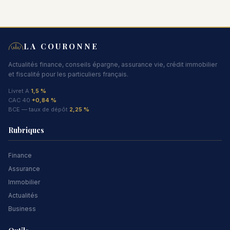
LA COURONNE
Actualités finance, conseils épargne, assurance vie, crédit immobilier
et fiscalité pour les particuliers français.
Livret A
1,5 %
CAC 40
+0,84 %
BCE — taux de dépôt
2,25 %
Rubriques
Finance
Assurance
Immobilier
Actualités
Business