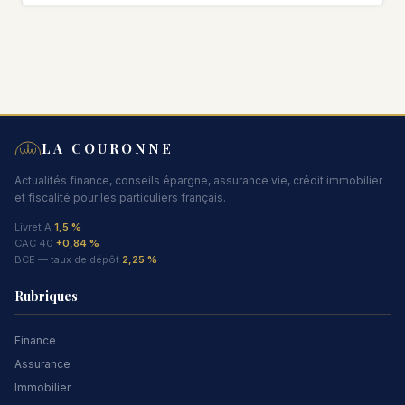
LA COURONNE
Actualités finance, conseils épargne, assurance vie, crédit immobilier
et fiscalité pour les particuliers français.
Livret A
1,5 %
CAC 40
+0,84 %
BCE — taux de dépôt
2,25 %
Rubriques
Finance
Assurance
Immobilier