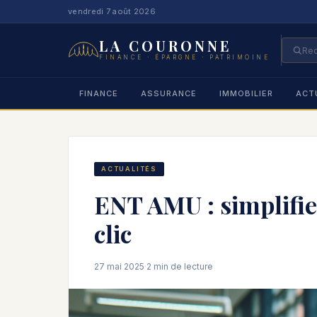
vendredi 7 août 2026
LA COURONNE
FINANCE · ÉPARGNE · PATRIMOINE
FINANCE
ASSURANCE
IMMOBILIER
ACT
ACTUALITÉS
ENT AMU : simplifiez
clic
27 mai 2025
·
2 min de lecture