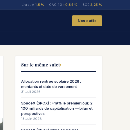
Livret A
1,5 %
· CAC 40
+0,84 %
· BCE
2,25 %
Nos outils
Sur le même sujet
Allocation rentrée scolaire 2026 :
montants et date de versement
31 Juil 2026
SpaceX (SPCX) : +19% le premier jour, 2
100 milliards de capitalisation — bilan et
perspectives
13 Juin 2026