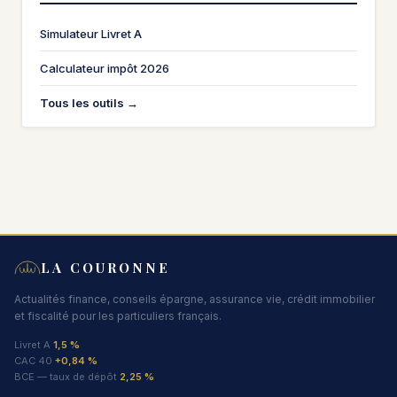
Simulateur Livret A
Calculateur impôt 2026
Tous les outils →
LA COURONNE
Actualités finance, conseils épargne, assurance vie, crédit immobilier
et fiscalité pour les particuliers français.
Livret A
1,5 %
CAC 40
+0,84 %
BCE — taux de dépôt
2,25 %