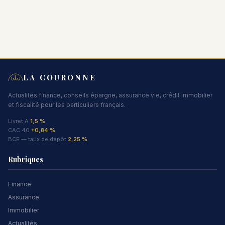
LA COURONNE
Actualités finance, conseils épargne, assurance vie, crédit immobilier
et fiscalité pour les particuliers français.
Livret A
1,5 %
CAC 40
+0,84 %
BCE — taux de dépôt
2,25 %
Rubriques
Finance
Assurance
Immobilier
Actualités