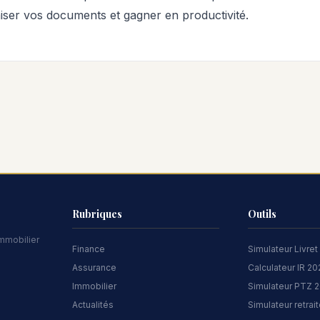
ser vos documents et gagner en productivité.
Rubriques
Outils
immobilier
Finance
Simulateur Livret
Assurance
Calculateur IR 2
Immobilier
Simulateur PTZ 
Actualités
Simulateur retrai