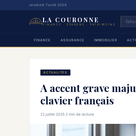
vendredi 7 août 2026
LA COURONNE
FINANCE · ÉPARGNE · PATRIMOINE
FINANCE
ASSURANCE
IMMOBILIER
ACT
ACTUALITÉS
A accent grave majus
clavier français
22 juillet 2025
·
2 min de lecture