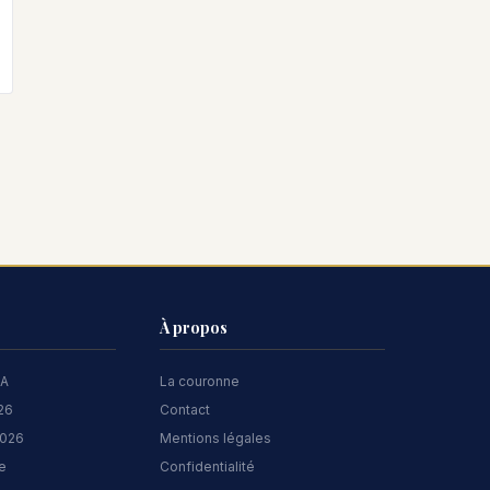
À propos
 A
La couronne
026
Contact
2026
Mentions légales
te
Confidentialité