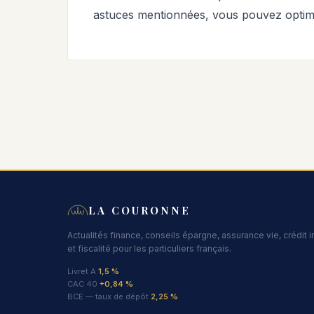
astuces mentionnées, vous pouvez optimi
LA COURONNE
Actualités finance, conseils épargne, assurance vie, crédit 
et fiscalité pour les particuliers français.
Livret A
1,5 %
CAC 40
+0,84 %
BCE — taux de dépôt
2,25 %