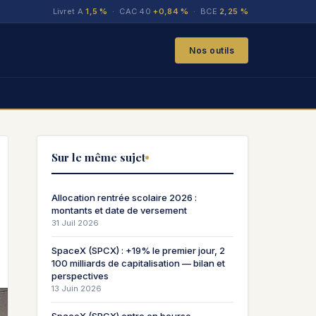
Livret A
1,5 %
· CAC 40
+0,84 %
· BCE
2,25 %
Nos outils
Sur le même sujet
Allocation rentrée scolaire 2026 :
montants et date de versement
31 Juil 2026
SpaceX (SPCX) : +19% le premier jour, 2
100 milliards de capitalisation — bilan et
perspectives
13 Juin 2026