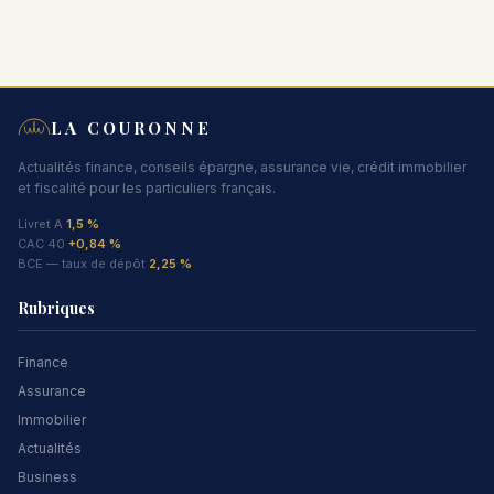
LA COURONNE
Actualités finance, conseils épargne, assurance vie, crédit immobilier
et fiscalité pour les particuliers français.
Livret A
1,5 %
CAC 40
+0,84 %
BCE — taux de dépôt
2,25 %
Rubriques
Finance
Assurance
Immobilier
Actualités
Business