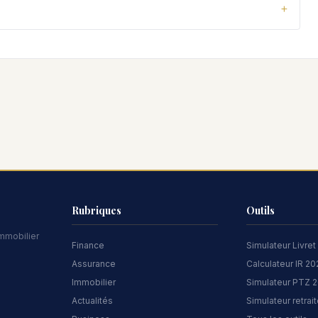
Rubriques
Outils
immobilier
Finance
Simulateur Livret
Assurance
Calculateur IR 2
Immobilier
Simulateur PTZ 
Actualités
Simulateur retrai