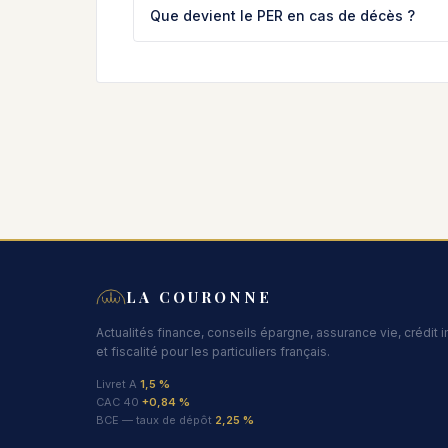
Que devient le PER en cas de décès ?
LA COURONNE
Actualités finance, conseils épargne, assurance vie, crédit 
et fiscalité pour les particuliers français.
Livret A
1,5 %
CAC 40
+0,84 %
BCE — taux de dépôt
2,25 %