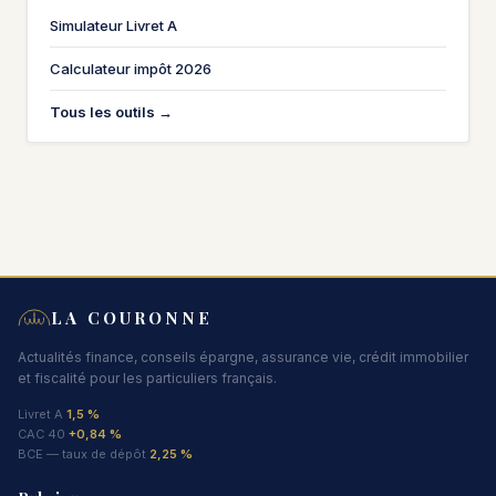
Simulateur Livret A
Calculateur impôt 2026
Tous les outils →
LA COURONNE
Actualités finance, conseils épargne, assurance vie, crédit immobilier
et fiscalité pour les particuliers français.
Livret A
1,5 %
CAC 40
+0,84 %
BCE — taux de dépôt
2,25 %