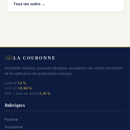
Tous les outils →
LA COURONNE
Actualités finance, conseils épargne, assurance vie, crédit immobilier
et fiscalité pour les particuliers français.
Livret A
1,5 %
CAC 40
+0,84 %
BCE — taux de dépôt
2,25 %
Rubriques
Finance
Assurance