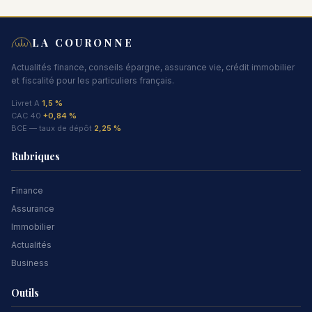
LA COURONNE
Actualités finance, conseils épargne, assurance vie, crédit immobilier
et fiscalité pour les particuliers français.
Livret A
1,5 %
CAC 40
+0,84 %
BCE — taux de dépôt
2,25 %
Rubriques
Finance
Assurance
Immobilier
Actualités
Business
Outils