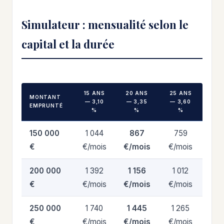
Simulateur : mensualité selon le
capital et la durée
15 ANS
20 ANS
25 ANS
MONTANT
— 3,10
— 3,35
— 3,60
EMPRUNTÉ
%
%
%
150 000
1 044
867
759
€
€/mois
€/mois
€/mois
200 000
1 392
1 156
1 012
€
€/mois
€/mois
€/mois
250 000
1 740
1 445
1 265
€
€/mois
€/mois
€/mois