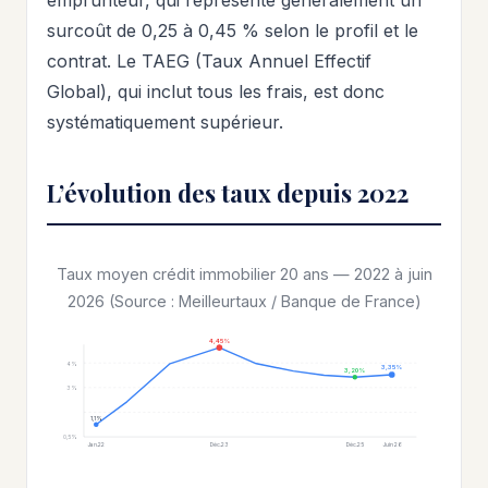
emprunteur, qui représente généralement un
surcoût de 0,25 à 0,45 % selon le profil et le
contrat. Le TAEG (Taux Annuel Effectif
Global), qui inclut tous les frais, est donc
systématiquement supérieur.
L’évolution des taux depuis 2022
Taux moyen crédit immobilier 20 ans — 2022 à juin
2026 (Source : Meilleurtaux / Banque de France)
4,45%
4%
3,35%
3,20%
3%
1,1%
0,5%
Jan.22
Déc.23
Déc.25
Juin 26