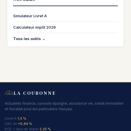
Simulateur Livret A
Calculateur impôt 2026
Tous les outils →
LA COURONNE
Actualités finance, conseils épargne, assurance vie, crédit immobilier
et fiscalité pour les particuliers français.
Livret A
1,5 %
CAC 40
+0,84 %
BCE — taux de dépôt
2,25 %