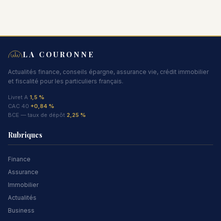
LA COURONNE
Actualités finance, conseils épargne, assurance vie, crédit immobilier
et fiscalité pour les particuliers français.
Livret A
1,5 %
CAC 40
+0,84 %
BCE — taux de dépôt
2,25 %
Rubriques
Finance
Assurance
Immobilier
Actualités
Business