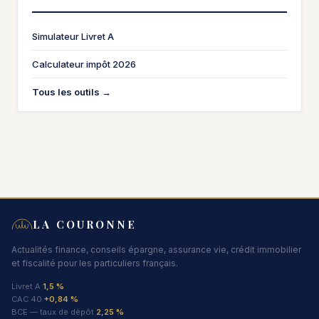
Simulateur Livret A
Calculateur impôt 2026
Tous les outils →
LA COURONNE
Actualités finance, conseils épargne, assurance vie, crédit immobilier
et fiscalité pour les particuliers français.
Livret A
1,5 %
CAC 40
+0,84 %
BCE — taux de dépôt
2,25 %