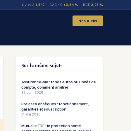
Livret A
1,5 %
· CAC 40
+0,84 %
· BCE
2,25 %
Nos outils
Sur le même sujet
Assurance-vie : fonds euros ou unités de
compte, comment arbitrer
28 Juin 2026
Previseo obsèques : fonctionnement,
garanties et souscription
31 Mai 2026
Mutuelle EDF : la protection santé