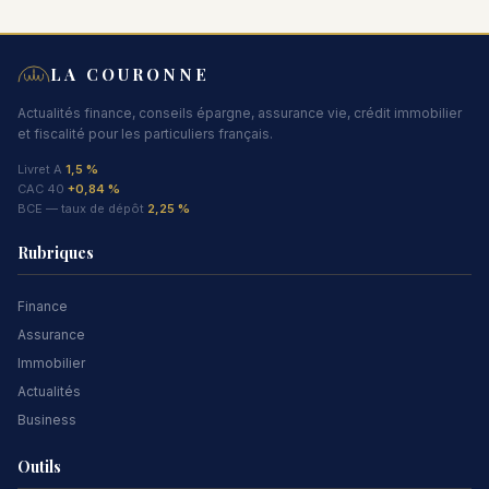
LA COURONNE
Actualités finance, conseils épargne, assurance vie, crédit immobilier
et fiscalité pour les particuliers français.
Livret A
1,5 %
CAC 40
+0,84 %
BCE — taux de dépôt
2,25 %
Rubriques
Finance
Assurance
Immobilier
Actualités
Business
Outils