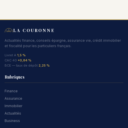
LA COURONNE
Actualités finance, conseils épargne, assurance vie, crédit immobilier
et fiscalité pour les particuliers français.
Livret A
1,5 %
CAC 40
+0,84 %
BCE — taux de dépôt
2,25 %
Rubriques
Finance
Assurance
Immobilier
Actualités
Business