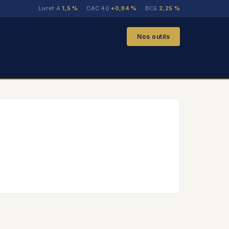
Livret A
1,5 %
· CAC 40
+0,84 %
· BCE
2,25 %
Nos outils