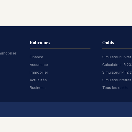
Rubriques
Outils
immobilier
Finance
Simulateur Livret
Assurance
Calculateur IR 2
Immobilier
Simulateur PTZ 
Actualités
Simulateur retrai
Business
Tous les outils