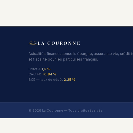
LA COURONNE
Actualités finance, conseils épargne, assurance vie, crédit 
et fiscalité pour les particuliers français.
Livret A
1,5 %
CAC 40
+0,84 %
BCE — taux de dépôt
2,25 %
© 2026 La Couronne — Tous droits réservés